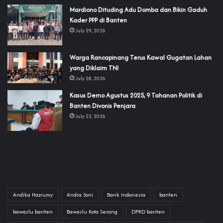
‎Mardiono Dituding Adu Domba dan Bikin Gaduh
Kader PPP di Banten
July 29, 2026
‎Warga Rancapinang Terus Kawal Gugatan Lahan
yang Diklaim TNI‎‎
July 28, 2026
‎Kasus Demo Agustus 2025, 9 Tahanan Politik di
Banten Divonis Penjara
July 22, 2026
Andika Hazrumy
Andra Soni
Bank Indonesia
banten
bawaslu banten
Bawaslu Kota Serang
DPRD banten