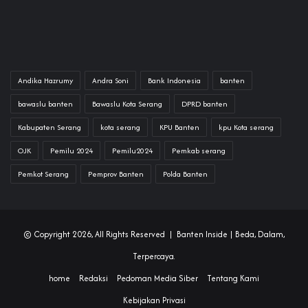
Andika Hazrumy
Andra Soni
Bank Indonesia
banten
bawaslu banten
Bawaslu Kota Serang
DPRD banten
Kabupaten Serang
kota serang
KPU Banten
kpu Kota serang
OJK
Pemilu 2024
Pemilu2024
Pemkab serang
Pemkot Serang
Pemprov Banten
Polda Banten
© Copyright 2026, All Rights Reserved |
Banten Inside
| Beda, Dalam,
Terpercaya.
home
Redaksi
Pedoman Media Siber
Tentang Kami
Kebijakan Privasi