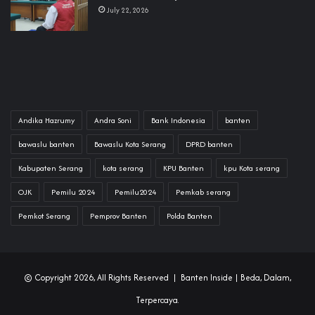
July 22, 2026
Andika Hazrumy
Andra Soni
Bank Indonesia
banten
bawaslu banten
Bawaslu Kota Serang
DPRD banten
Kabupaten Serang
kota serang
KPU Banten
kpu Kota serang
OJK
Pemilu 2024
Pemilu2024
Pemkab serang
Pemkot Serang
Pemprov Banten
Polda Banten
© Copyright 2026, All Rights Reserved |
Banten Inside
| Beda, Dalam,
Terpercaya.