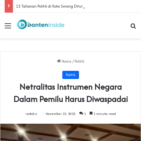
‎12 Tahanan Politik di Kota Serang Dituntut 5 hingga 8 Bulan Penjara‎‎
Menu
Se
Home
/
Politik
Politik
Netralitas Instrumen Negara
Dalam Pemilu Harus Diwaspadai
redaksi
November 15, 2023
1
1 minute read