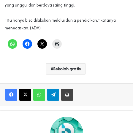
yang unggul dan berdaya saing tinggi.
“Itu hanya bisa dilakukan melalui dunia pendidikan,” katanya
menegaskan. (ADV)
Sekolah gratis
WhatsApp
Telegram
Print