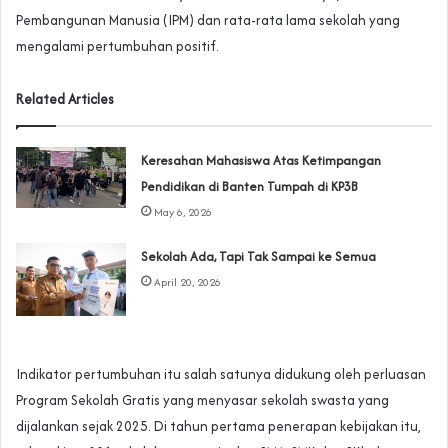
Pembangunan Manusia (IPM) dan rata-rata lama sekolah yang
mengalami pertumbuhan positif.
Related Articles
Keresahan Mahasiswa Atas Ketimpangan
Pendidikan di Banten Tumpah di KP3B
May 6, 2026
Sekolah Ada, Tapi Tak Sampai ke Semua
April 20, 2026
Indikator pertumbuhan itu salah satunya didukung oleh perluasan
Program Sekolah Gratis yang menyasar sekolah swasta yang
dijalankan sejak 2025. Di tahun pertama penerapan kebijakan itu,