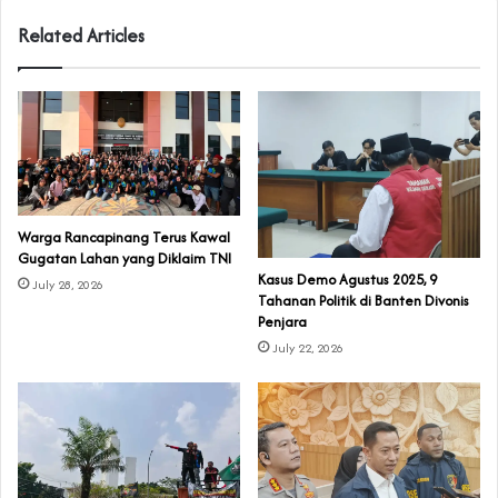
Related Articles
‎Warga Rancapinang Terus Kawal
Gugatan Lahan yang Diklaim TNI‎‎
‎Kasus Demo Agustus 2025, 9
July 28, 2026
Tahanan Politik di Banten Divonis
Penjara
July 22, 2026