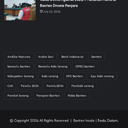
Banten Divonis Penjara
July 22, 2026
Andika Hazrumy
Andra Soni
Bank Indonesia
banten
bawaslu banten
Bawaslu Kota Serang
DPRD banten
Kabupaten Serang
kota serang
KPU Banten
kpu Kota serang
OJK
Pemilu 2024
Pemilu2024
Pemkab serang
Pemkot Serang
Pemprov Banten
Polda Banten
© Copyright 2026, All Rights Reserved |
Banten Inside
| Beda, Dalam,