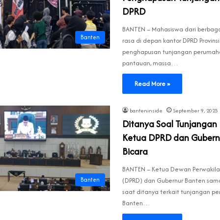
DPRD
‎BANTEN – Mahasiswa dari berbagai
Banten
rasa di depan kantor DPRD Provin
penghapusan tunjangan perumahan
pantauan, massa…
Read More »
banteninside
September 9, 2025
Ditanya Soal Tunjangan
Ketua DPRD dan Gubernu
Bicara
‎BANTEN – Ketua Dewan Perwakila
Banten
(DPRD) dan Gubernur Banten sa
saat ditanya terkait tunjangan 
Banten…