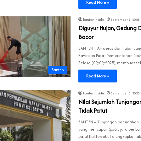
Read More »
banteninside
September 9, 2025
Diguyur Hujan, ‎Gedung
Bocor
‎BANTEN – Air deras dari hujan ya
Kawasan Pusat Pemerintahan Provi
Selasa (09/09/2025), membuat s
Banten
Read More »
banteninside
September 5, 2025
Nilai Sejumlah Tunjanga
Tidak Patut
‎BANTEN – Tunjangan perumahan 
yang mencapai Rp38,5 juta per bula
patut.‎‎Hal tersebut diungkapkan a