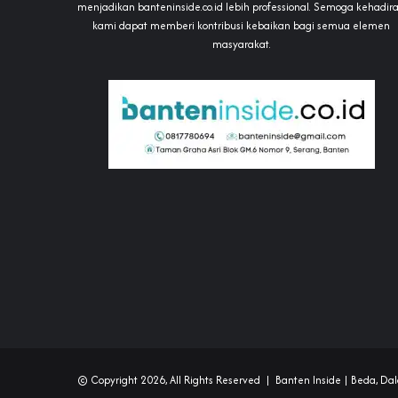
menjadikan banteninside.co.id lebih professional. Semoga kehadir
kami dapat memberi kontribusi kebaikan bagi semua elemen
masyarakat.
© Copyright 2026, All Rights Reserved |
Banten Inside
| Beda, Dal