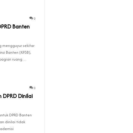
0
 DPRD Banten
ng mengguyur sekitar
nsi Banten (KP3B),
ebagian ruang…
0
n DPRD Dinilai
untuk DPRD Banten
n dinilai tidak
kademisi