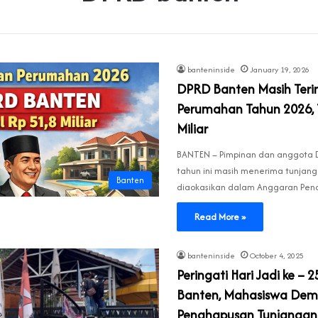
banteninside
January 19, 2026
DPRD Banten Masih Ter
Perumahan Tahun 2026, T
Miliar
BANTEN – Pimpinan dan anggota 
tahun ini masih menerima tunja
Banten
diaokasikan dalam Anggaran Pe
Read More »
banteninside
October 4, 2025
‎Peringati Hari Jadi ke – 2
Banten, Mahasiswa Dem
Penghapusan Tunjanga