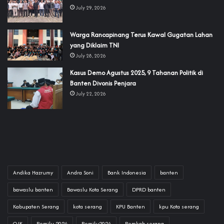
July 29, 2026
‎Warga Rancapinang Terus Kawal Gugatan Lahan
yang Diklaim TNI‎‎
July 28, 2026
‎Kasus Demo Agustus 2025, 9 Tahanan Politik di
Banten Divonis Penjara
July 22, 2026
Andika Hazrumy
Andra Soni
Bank Indonesia
banten
bawaslu banten
Bawaslu Kota Serang
DPRD banten
Kabupaten Serang
kota serang
KPU Banten
kpu Kota serang
OJK
Pemilu 2024
Pemilu2024
Pemkab serang