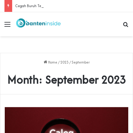
Cegah Buruh Terjerat Judol dan Pinjol, Polda Banten Gandeng SPSI Perkuat Literasi Digital
Menu
Se
Home
/
2023
/
September
Month:
September 2023