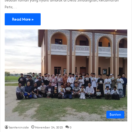
sebuah rumah yang nyaris ambruk di Desa Sindangsari, Kecamatan
Petir,…
Read More »
Banten
banteninside
November 24, 2025
0