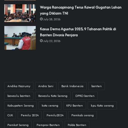
‎Warga Rancapinang Terus Kawal Gugatan Lahan
yang Diklaim TNI‎‎
July 28, 2026
‎Kasus Demo Agustus 2025, 9 Tahanan Politik di
Banten Divonis Penjara
July 22, 2026
Andika Hazrumy
Andra Soni
Bank Indonesia
banten
bawaslu banten
Bawaslu Kota Serang
DPRD banten
Kabupaten Serang
kota serang
KPU Banten
kpu Kota serang
OJK
Pemilu 2024
Pemilu2024
Pemkab serang
Pemkot Serang
Pemprov Banten
Polda Banten