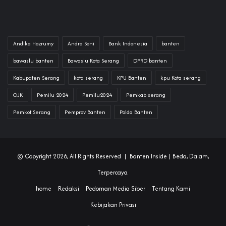
Andika Hazrumy
Andra Soni
Bank Indonesia
banten
bawaslu banten
Bawaslu Kota Serang
DPRD banten
Kabupaten Serang
kota serang
KPU Banten
kpu Kota serang
OJK
Pemilu 2024
Pemilu2024
Pemkab serang
Pemkot Serang
Pemprov Banten
Polda Banten
© Copyright 2026, All Rights Reserved |
Banten Inside
| Beda, Dalam,
Terpercaya.
home
Redaksi
Pedoman Media Siber
Tentang Kami
Kebijakan Privasi