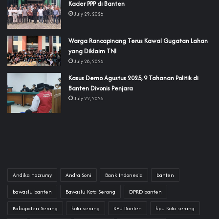
Kader PPP di Banten
July 29, 2026
‎Warga Rancapinang Terus Kawal Gugatan Lahan
yang Diklaim TNI‎‎
July 28, 2026
‎Kasus Demo Agustus 2025, 9 Tahanan Politik di
Banten Divonis Penjara
July 22, 2026
Andika Hazrumy
Andra Soni
Bank Indonesia
banten
bawaslu banten
Bawaslu Kota Serang
DPRD banten
Kabupaten Serang
kota serang
KPU Banten
kpu Kota serang