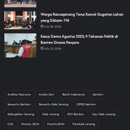
‎Warga Rancapinang Terus Kawal Gugatan Lahan
yang Diklaim TNI‎‎
July 28, 2026
‎Kasus Demo Agustus 2025, 9 Tahanan Politik di
Banten Divonis Penjara
July 22, 2026
Andika Hazrumy
Andra Soni
Bank Indonesia
banten
bawaslu banten
Bawaslu Kota Serang
DPRD banten
Kabupaten Serang
kota serang
KPU Banten
kpu Kota serang
OJK
Pemilu 2024
Pemilu2024
Pemkab serang