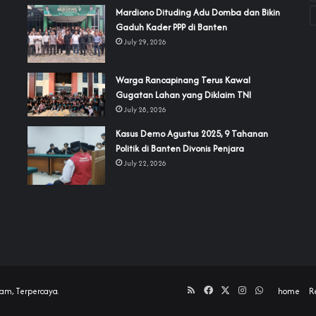
‎Mardiono Dituding Adu Domba dan Bikin
Gaduh Kader PPP di Banten
July 29, 2026
‎Warga Rancapinang Terus Kawal
Gugatan Lahan yang Diklaim TNI‎‎
July 28, 2026
‎Kasus Demo Agustus 2025, 9 Tahanan
Politik di Banten Divonis Penjara
July 22, 2026
RSS
Facebook
X
Instagram
WhatsApp
am, Terpercaya.
home
R