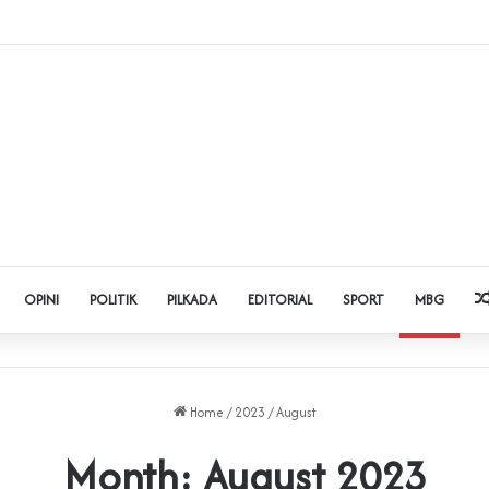
dol dan Pinjol, Polda Banten Gandeng SPSI Perkuat Literasi Digital
OPINI
POLITIK
PILKADA
EDITORIAL
SPORT
MBG
Home
/
2023
/
August
Month:
August 2023