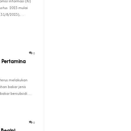
isi informasi (KI)
ustus 2023 mulai
 (31/8/2023),…
0
, Pertamina
 terus melakukan
han bakar jenis
 bakar bersubsidi…
0
 Begini