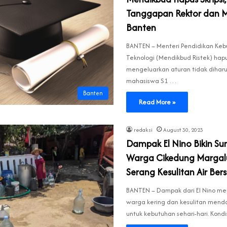
Tanggapan Rektor dan M
Banten
BANTEN – Menteri Pendidikan Keb
Teknologi (Mendikbud Ristek) hapu
mengeluarkan aturan tidak diharu
mahasiswa S1 …
Banten
Read More »
redaksi
August 30, 2023
Dampak El Nino Bikin Su
Warga Cikedung Margal
Serang Kesulitan Air Bers
BANTEN – Dampak dari El Nino m
warga kering dan kesulitan mend
untuk kebutuhan sehari-hari. Kondi