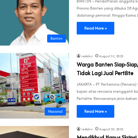
BANTEN – Pendaftaran anggota kom
Provinsi Banten yang dibuka 28 Ag
didatangi peminat. Hingga Kamis
Read More »
Banten
redaksi
August 31, 2023
Warga Banten Siap-Siap
Tidak Lagi Jual Pertilite
JAKARTA – PT Pertamina (Persero)
kajian atas rencana mengganti ba
Pertalite. Rencananya jenis bahan
Read More »
Nasional
redaksi
August 30, 2023
Mendikbud Hapus Skripsi,