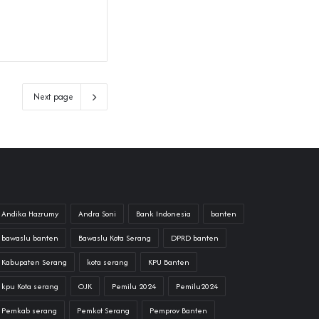
Next page
Andika Hazrumy
Andra Soni
Bank Indonesia
banten
bawaslu banten
Bawaslu Kota Serang
DPRD banten
Kabupaten Serang
kota serang
KPU Banten
kpu Kota serang
OJK
Pemilu 2024
Pemilu2024
Pemkab serang
Pemkot Serang
Pemprov Banten