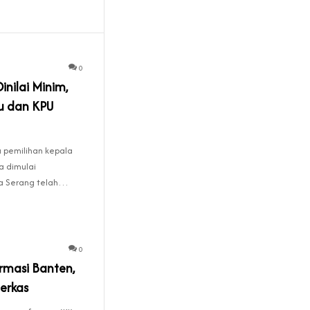
0
inilai Minim,
u dan KPU
 pemilihan kepala
a dimulai
ta Serang telah…
0
rmasi Banten,
erkas