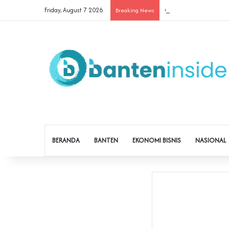
Friday, August 7 2026
Cegah Buruh Terjerat Ju
Breaking News
BERANDA
BANTEN
EKONOMI BISNIS
NASIONAL