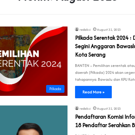
redaksi
August 31, 2023
Pilkada Serentak 2024 : D
Segini Anggaran Bawasl
Kota Serang
BANTEN – Pemilihan serentak atau
daerah (Pilkada) 2024 akan seger
tahapannya. Bawaslu dan KPU Ko
Pilkada
Read More »
redaksi
August 31, 2023
Pendaftaran Komisi Info
18 Pendaftar Serahkan B