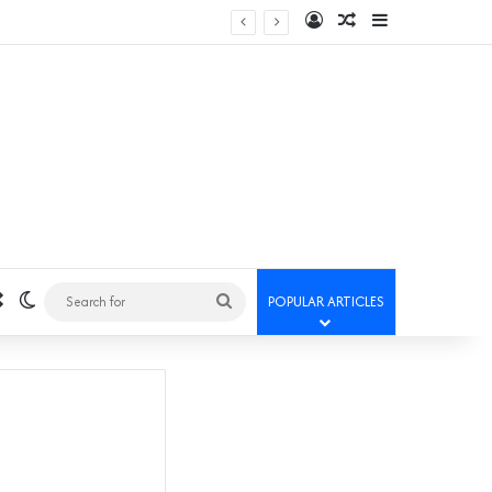
Log In
Random Article
Sidebar
Random Article
Switch skin
Search
POPULAR ARTICLES
for