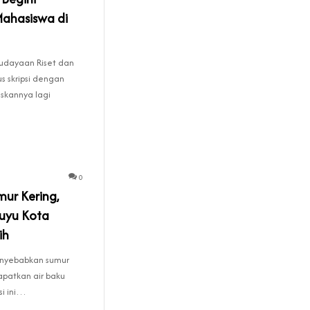
ahasiswa di
udayaan Riset dan
s skripsi dengan
skannya lagi
0
mur Kering,
uyu Kota
ih
enyebabkan sumur
apatkan air baku
si ini…