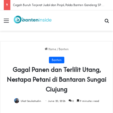
Cegah Buruh Terjerat Judol dan Pinjol, Polda Banten Gandeng SPSI Perkuat Literasi Digital
Menu
Se
Home
/
Banten
Banten
Gagal Panen dan Terlilit Utang,
Nestapa Petani di Bantaran Sungai
Ciujung
Ukat Saukatudin
June 20, 2026
0
9 minutes read