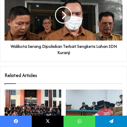
‎Walikota Serang Dipolisikan Terkait Sengketa Lahan SDN
Kuranji
Related Articles
Facebook
X
WhatsApp
Telegram
‎Warga Rancapinang Terus Kawal