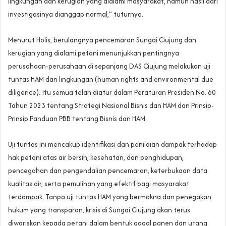
lingkungan dan kerugian yang dialami masyarakat, namun hasil dari
investigasinya dianggap normal,” tuturnya.
Menurut Holis, berulangnya pencemaran Sungai Ciujung dan
kerugian yang dialami petani menunjukkan pentingnya
perusahaan-perusahaan di sepanjang DAS Ciujung melakukan uji
tuntas HAM dan lingkungan (human rights and environmental due
diligence). Itu semua telah diatur dalam Peraturan Presiden No. 60
Tahun 2023 tentang Strategi Nasional Bisnis dan HAM dan Prinsip-
Prinsip Panduan PBB tentang Bisnis dan HAM.
Uji tuntas ini mencakup identifikasi dan penilaian dampak terhadap
hak petani atas air bersih, kesehatan, dan penghidupan,
pencegahan dan pengendalian pencemaran, keterbukaan data
kualitas air, serta pemulihan yang efektif bagi masyarakat
terdampak. Tanpa uji tuntas HAM yang bermakna dan penegakan
hukum yang transparan, krisis di Sungai Ciujung akan terus
diwariskan kepada petani dalam bentuk gagal panen dan utang