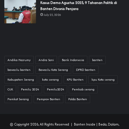
‎Kasus Demo Agustus 2025, 9 Tahanan Politik di
Banten Divonis Penjara
July 22, 2026
Andika Hazrumy
Andra Soni
Bank Indonesia
banten
bawaslu banten
Bawaslu Kota Serang
DPRD banten
Kabupaten Serang
kota serang
KPU Banten
kpu Kota serang
OJK
Pemilu 2024
Pemilu2024
Pemkab serang
Pemkot Serang
Pemprov Banten
Polda Banten
© Copyright 2026, All Rights Reserved |
Banten Inside
| Beda, Dalam,