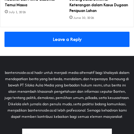
Temui Massa
Keterangan dalam Kasus Dugaan
Penipuan Lahan
July 1, 2026
June 30, 2026
Leave a Reply
banteninside.co.id hadir untuk menjadi media alternatif bagi khalayak dalam
mendapatkan berita yang berbeda, mendalam, dan terpercaya. Bernaung di
bawah PT Siloka Aulia Media yang berbadan hukum resmi, situs berita ini
akan menambah khasanah pengetahuan dan informasi seputar Banten,
juga tentang politik, demokrasi, pemilihan umum, pilkada, serta kesusastraan.
Dikelola oleh jurnalis dan penulis muda, serta praktisi bidang komunikasi,
menjadikan banteninside.co.id lebih professional. Semoga kehadiran kami
dapat memberi kontribusi kebaikan bagi semua elemen masyarakat.