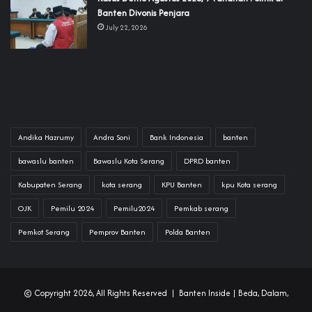
Banten Divonis Penjara
July 22, 2026
Andika Hazrumy
Andra Soni
Bank Indonesia
banten
bawaslu banten
Bawaslu Kota Serang
DPRD banten
Kabupaten Serang
kota serang
KPU Banten
kpu Kota serang
OJK
Pemilu 2024
Pemilu2024
Pemkab serang
Pemkot Serang
Pemprov Banten
Polda Banten
© Copyright 2026, All Rights Reserved |
Banten Inside
| Beda, Dalam,