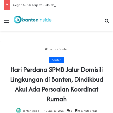
Cegah Buruh Terjerat Judol dan Pinjol, Polda Banten Gandeng SPSI Perkuat Literasi Digital
Menu
Se
Home
/
Banten
Banten
Hari Perdana SPMB Jalur Domisili
Lingkungan di Banten, Dindikbud
Akui Ada Persoalan Koordinat
Rumah
banteninside
June 10, 2026
0
2 minutes read