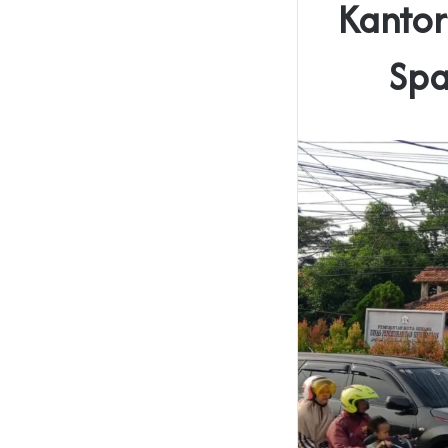
‎Kanto
Spa