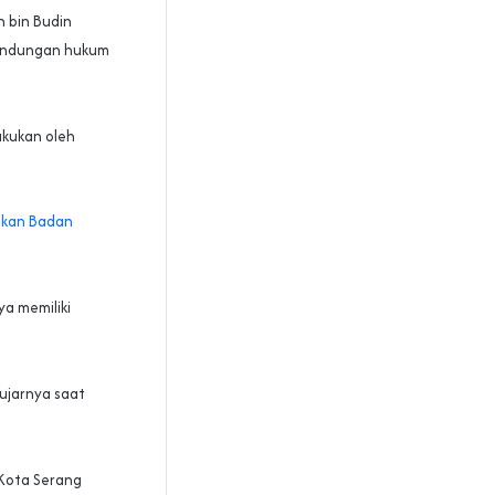
n bin Budin
rlindungan hukum
akukan oleh
ukan Badan
a memiliki
 ujarnya saat
 Kota Serang