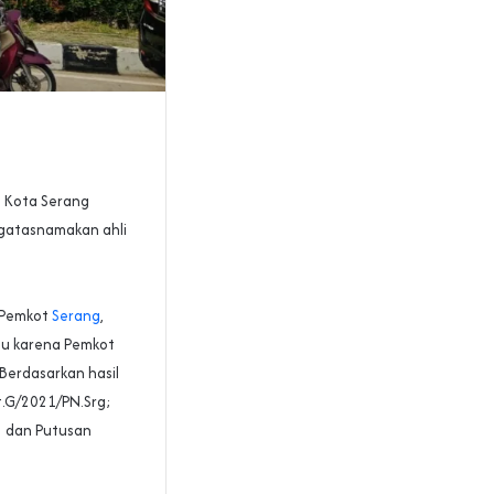
) Kota Serang
ngatasnamakan ahli
k Pemkot
Serang
,
Itu karena Pemkot
Berdasarkan hasil
t.G/2021/PN.Srg;
; dan Putusan