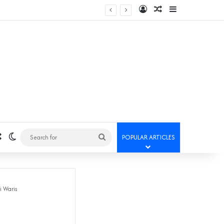
Log In
Random Article
Sidebar
Random Article
Switch skin
Search
POPULAR ARTICLES
for
i Waris