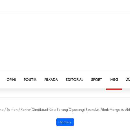
dol dan Pinjol, Polda Banten Gandeng SPSI Perkuat Literasi Digital
OPINI
POLITIK
PILKADA
EDITORIAL
SPORT
MBG
me
/
Banten
/
‎Kantor Dindikbud Kota Serang Dipasangi Spanduk Pihak Mengaku Ahl
Banten