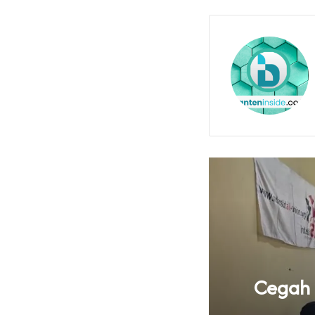
knya Tata Kelola
Cegah B
 Banten