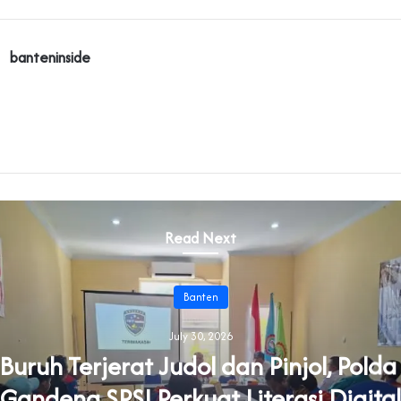
banteninside
Read Next
Banten
July 30, 2026
uruh Terjerat Judol dan Pinjol, Pold
Gandeng SPSI Perkuat Literasi Digital