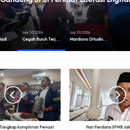
July 30, 2026
July 29, 2026
‎Masyarakat Jadi Korban Buruknya Tata Kelola Koperasi Syariah di Banten
Cegah Buruh Terjerat Judol dan Pinjol, Polda Banten Gandeng SPSI Perkuat Literasi Digital
‎Mardiono Dituding Adu Domba dan Bikin Gaduh Kader PPP di Banten
 Tangkap komplotan Pencuri
Hari Perdana SPMB Jalu