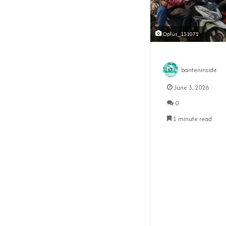
Oplus_131072
banteninside
June 3, 2026
0
1 minute read