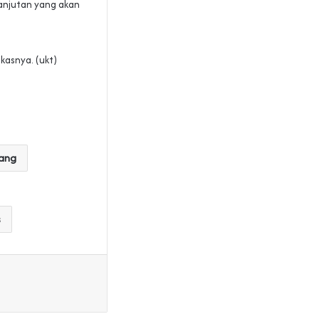
anjutan yang akan
kasnya. (ukt)
rang
s