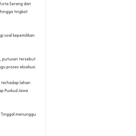
 Kota Serang dan
 hingga tingkat
gi soal kepemilikan
, putusan tersebut
gu proses eksekusi.
ri terhadap lahan
ap Puskud Jawa
. Tinggal menunggu