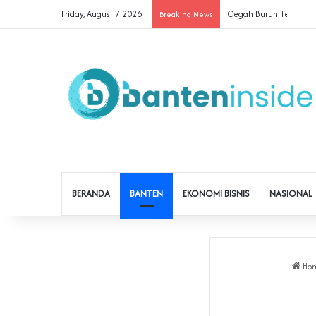
Friday, August 7 2026
Cegah Buruh Terjerat Ju
Breaking News
BERANDA
BANTEN
EKONOMI BISNIS
NASIONAL
Ho