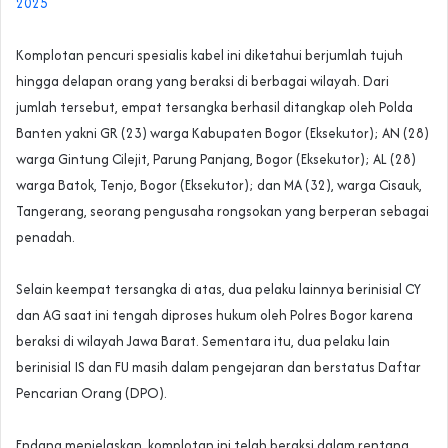
2025
‎Komplotan pencuri spesialis kabel ini diketahui berjumlah tujuh
hingga delapan orang yang beraksi di berbagai wilayah. Dari
jumlah tersebut, empat tersangka berhasil ditangkap oleh Polda
Banten yakni GR (23) warga Kabupaten Bogor (Eksekutor); AN (28)
warga Gintung Cilejit, Parung Panjang, Bogor (Eksekutor); AL (28)
warga Batok, Tenjo, Bogor (Eksekutor); dan MA (32), warga Cisauk,
Tangerang, seorang pengusaha rongsokan yang berperan sebagai
penadah.
‎Selain keempat tersangka di atas, dua pelaku lainnya berinisial CY
dan AG saat ini tengah diproses hukum oleh Polres Bogor karena
beraksi di wilayah Jawa Barat. Sementara itu, dua pelaku lain
berinisial IS dan FU masih dalam pengejaran dan berstatus Daftar
Pencarian Orang (DPO).
‎Endang menjelaskan, komplotan ini telah beraksi dalam rentang