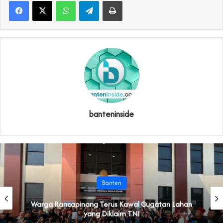
WhatsApp
Telegram
Print
banteninside
Banten
‎Warga Rancapinang Terus Kawal Gugatan Lahan
yang Diklaim TNI‎‎