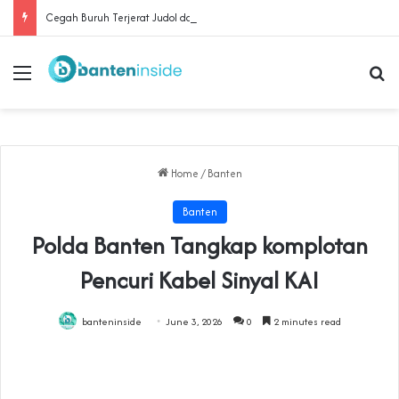
Cegah Buruh Terjerat Judol dan Pinjol, Polda Banten Gandeng SPSI Perkuat Literasi Digital
Menu
Se
Home
/
Banten
Banten
‎Polda Banten Tangkap komplotan
Pencuri Kabel Sinyal KAI‎
banteninside
June 3, 2026
0
2 minutes read