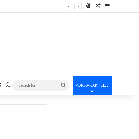
Log In
Random Article
Sidebar
Random Article
Switch skin
Search
POPULAR ARTICLES
for