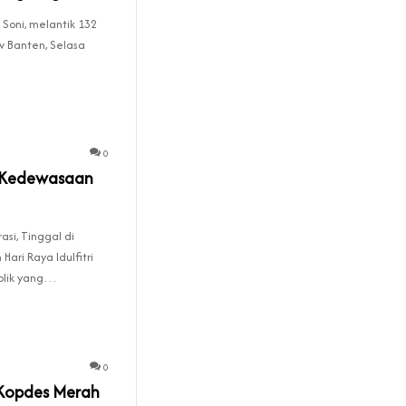
Soni, melantik 132
ov Banten, Selasa
0
a Kedewasaan
asi, Tinggal di
ari Raya Idulfitri
blik yang…
0
 Kopdes Merah