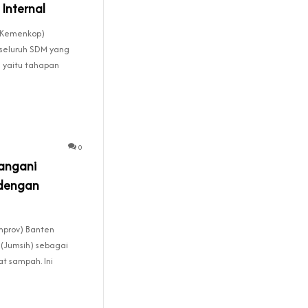
Internal
 (Kemenkop)
seluruh SDM yang
 yaitu tahapan
0
Tangani
dengan
mprov) Banten
(Jumsih) sebagai
t sampah. Ini