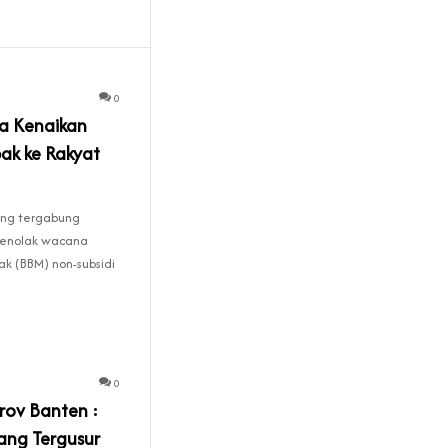
0
a Kenaikan
ak ke Rakyat
ang tergabung
menolak wacana
k (BBM) non-subsidi
0
rov Banten :
ang Tergusur