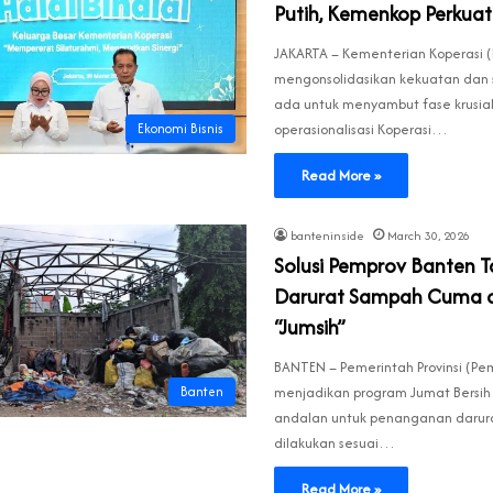
Putih, Kemenkop Perkuat 
JAKARTA – Kementerian Koperasi
mengonsolidasikan kekuatan dan 
ada untuk menyambut fase krusial
Ekonomi Bisnis
operasionalisasi Koperasi…
Read More »
banteninside
March 30, 2026
Solusi Pemprov Banten 
Darurat Sampah Cuma 
“Jumsih”
BANTEN – Pemerintah Provinsi (Pe
Banten
menjadikan program Jumat Bersih 
andalan untuk penanganan darura
dilakukan sesuai…
Read More »