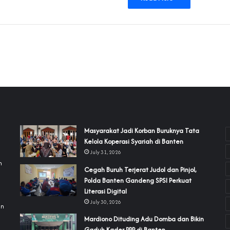
‎Masyarakat Jadi Korban Buruknya Tata
Kelola Koperasi Syariah di Banten
July 31, 2026
h
Cegah Buruh Terjerat Judol dan Pinjol,
Polda Banten Gandeng SPSI Perkuat
a
Literasi Digital
July 30, 2026
an
‎Mardiono Dituding Adu Domba dan Bikin
Gaduh Kader PPP di Banten