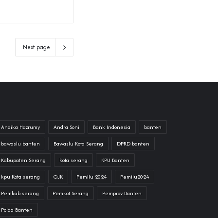
Next page
Andika Hazrumy
Andra Soni
Bank Indonesia
banten
bawaslu banten
Bawaslu Kota Serang
DPRD banten
Kabupaten Serang
kota serang
KPU Banten
kpu Kota serang
OJK
Pemilu 2024
Pemilu2024
Pemkab serang
Pemkot Serang
Pemprov Banten
Polda Banten