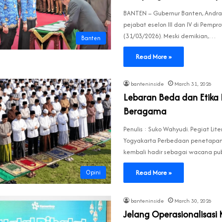
BANTEN – Gubernur Banten, Andra 
pejabat eselon III dan IV di Pempr
(31/03/2026). Meski demikian,…
Banten
Read More »
banteninside
March 31, 2026
Lebaran Beda dan Etik
Beragama
Penulis : Suko Wahyudi. Pegiat Liter
Yogyakarta Perbedaan penetapan H
kembali hadir sebagai wacana pu
Read More »
Opini
banteninside
March 30, 2026
Jelang Operasionalisasi