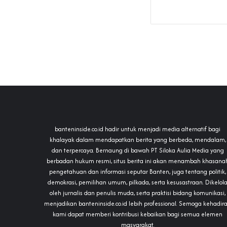
banteninside.co.id hadir untuk menjadi media alternatif bagi
khalayak dalam mendapatkan berita yang berbeda, mendalam,
dan terpercaya. Bernaung di bawah PT Siloka Aulia Media yang
berbadan hukum resmi, situs berita ini akan menambah khasana
pengetahuan dan informasi seputar Banten, juga tentang politik,
demokrasi, pemilihan umum, pilkada, serta kesusastraan. Dikelol
oleh jurnalis dan penulis muda, serta praktisi bidang komunikasi,
menjadikan banteninside.co.id lebih professional. Semoga kehadir
kami dapat memberi kontribusi kebaikan bagi semua elemen
masyarakat.