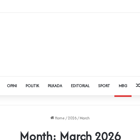
dol dan Pinjol, Polda Banten Gandeng SPSI Perkuat Literasi Digital
OPINI
POLITIK
PILKADA
EDITORIAL
SPORT
MBG
Home
/
2026
/
March
Month:
March 2026