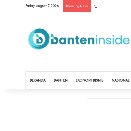
Friday, August 7 2026
Cegah Buruh Terjerat Ju
Breaking News
BERANDA
BANTEN
EKONOMI BISNIS
NASIONAL