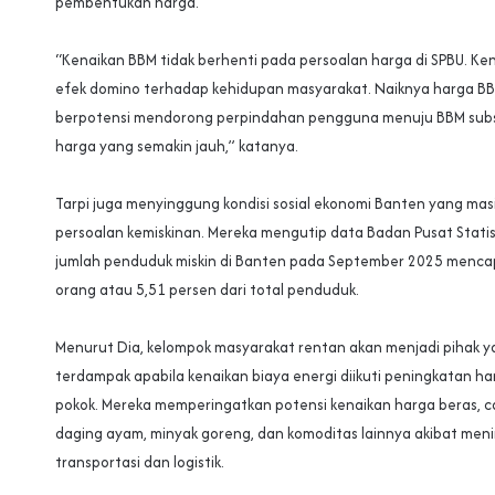
pembentukan harga.
‎“Kenaikan BBM tidak berhenti pada persoalan harga di SPBU. Kena
efek domino terhadap kehidupan masyarakat. Naiknya harga BB
berpotensi mendorong perpindahan pengguna menuju BBM subsid
harga yang semakin jauh,” katanya.
‎Tarpi juga menyinggung kondisi sosial ekonomi Banten yang ma
persoalan kemiskinan. Mereka mengutip data Badan Pusat Stati
jumlah penduduk miskin di Banten pada September 2025 mencap
orang atau 5,51 persen dari total penduduk.
‎Menurut Dia, kelompok masyarakat rentan akan menjadi pihak y
terdampak apabila kenaikan biaya energi diikuti peningkatan h
pokok. Mereka memperingatkan potensi kenaikan harga beras, ca
daging ayam, minyak goreng, dan komoditas lainnya akibat men
transportasi dan logistik.