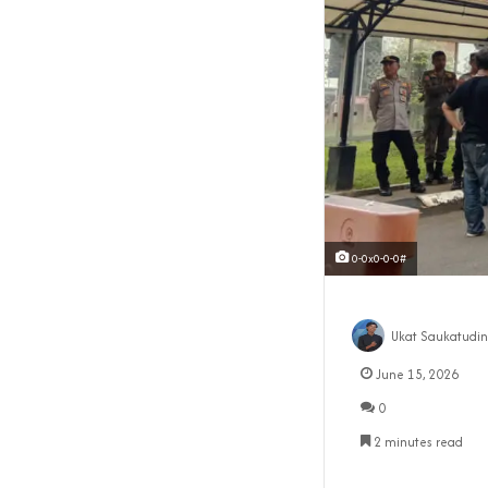
0-0x0-0-0#
Ukat Saukatudin
June 15, 2026
0
2 minutes read