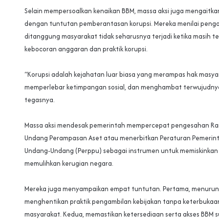
‎Selain mempersoalkan kenaikan BBM, massa aksi juga mengaitkan
dengan tuntutan pemberantasan korupsi. Mereka menilai peng
ditanggung masyarakat tidak seharusnya terjadi ketika masih 
kebocoran anggaran dan praktik korupsi.
‎“Korupsi adalah kejahatan luar biasa yang merampas hak masya
memperlebar ketimpangan sosial, dan menghambat terwujudnya 
tegasnya.
‎Massa aksi mendesak pemerintah mempercepat pengesahan R
Undang Perampasan Aset atau menerbitkan Peraturan Pemerin
Undang-Undang (Perppu) sebagai instrumen untuk memiskinkan
memulihkan kerugian negara.
‎Mereka juga menyampaikan empat tuntutan. Pertama, menuru
menghentikan praktik pengambilan kebijakan tanpa keterbukaa
masyarakat. Kedua, memastikan ketersediaan serta akses BBM su