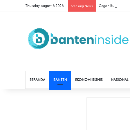
Thursday, August 6 2026
Cegah Buruh Terjera
Breaking News
BERANDA
BANTEN
EKONOMI BISNIS
NASIONAL