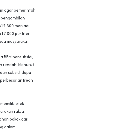
an agar pemerintah
m pengambilan
Rp12.300 menjadi
17.000 per liter
ada masyarakat.
na BBM nonsubsidi,
n rendah. Menurut
 dan subsidi dapat
mperbesar antrean
memiliki efek
arakan rakyat.
han pokok dari
ing dalam