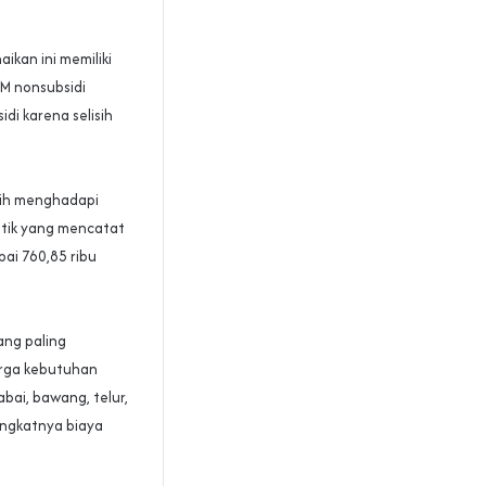
ikan ini memiliki
M nonsubsidi
i karena selisih
sih menghadapi
stik yang mencatat
ai 760,85 ribu
ang paling
arga kebutuhan
bai, bawang, telur,
ingkatnya biaya