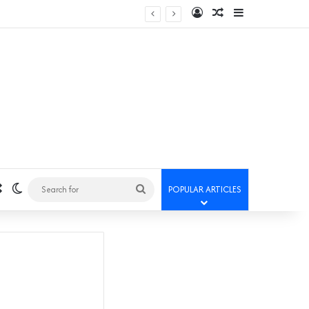
Log In
Random Article
Sidebar
Random Article
Switch skin
Search
POPULAR ARTICLES
for