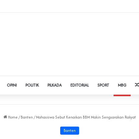
t Judol dan Pinjol, Polda Banten Gandeng SPSI Perkuat Literasi Digital
OPINI
POLITIK
PILKADA
EDITORIAL
SPORT
MBG
Home
/
Banten
/
‎Mahasiswa Sebut Kenaikan BBM Makin Sengsarakan Rakyat‎
Banten