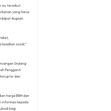
 isu tersebut
orbanan yang harus
terdapat dugaan
rakat,
keadilan sosial,”
ancangan Undang-
tah Pengganti
 koruptor dan
nkan harga BBM dan
n informasi kepada
bsidi bagi