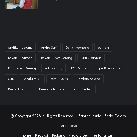
Andika Hazrumy
Andra Soni
Bank Indonesia
banten
bawaslu banten
Bawaslu Kota Serang
DPRD banten
Kabupaten Serang
kota serang
KPU Banten
kpu Kota serang
OJK
Pemilu 2024
Pemilu2024
Pemkab serang
Pemkot Serang
Pemprov Banten
Polda Banten
© Copyright 2026, All Rights Reserved |
Banten Inside
| Beda, Dalam,
Terpercaya.
home
Redaksi
Pedoman Media Siber
Tentang Kami