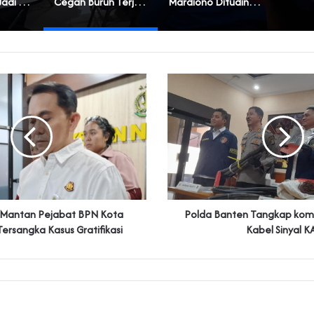
‎Masyarakat Jadi Korban Buruknya Tata Kelola Koperasi Syariah di Banten
Cegah Buruh Terjerat Judol dan Pinjol, Polda Banten Gandeng SPSI Perkuat Literasi Digital
‎Mardiono Dituding Adu Domba dan Bikin Gaduh Kader PPP di Banten
 Mantan Pejabat BPN Kota
‎Polda Banten Tangkap kom
Tersangka Kasus Gratifikasi
Kabel Sinyal KA