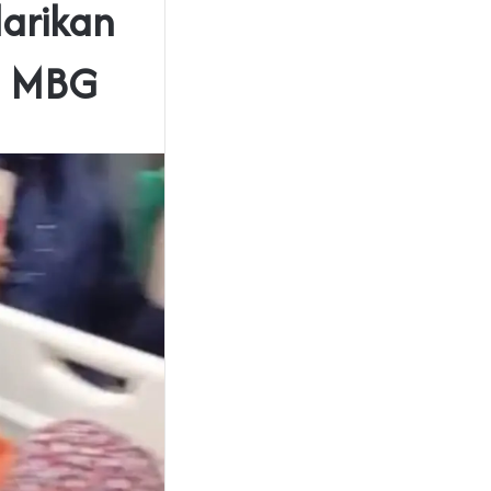
larikan
n MBG