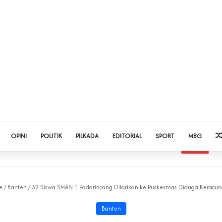
 Judol dan Pinjol, Polda Banten Gandeng SPSI Perkuat Literasi Digital
OPINI
POLITIK
PILKADA
EDITORIAL
SPORT
MBG
e
/
Banten
/
‎32 Siswa SMAN 1 Padarincang Dilarikan ke Puskesmas Diduga Keracu
Banten