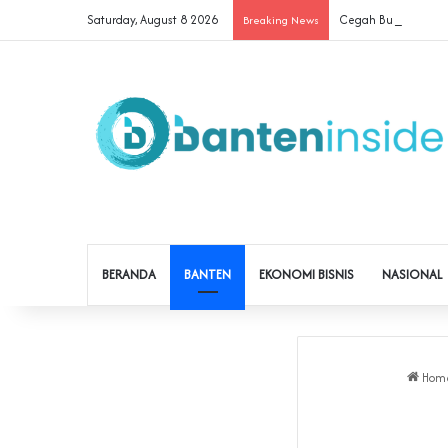
Saturday, August 8 2026
Cegah Buruh Terjerat
Breaking News
BERANDA
BANTEN
EKONOMI BISNIS
NASIONAL
Hom