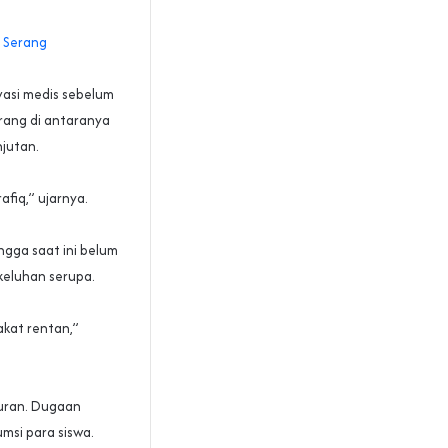
Serang‎‎
rvasi medis sebelum
rang di antaranya
jutan.
afiq,” ujarnya.
ngga saat ini belum
keluhan serupa.
akat rentan,”
suran. Dugaan
si para siswa.