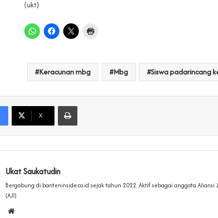
(ukt)
Keracunan mbg
Mbg
Siswa padarincang 
Print
X
Ukat Saukatudin
Bergabung di banteninside.co.id sejak tahun 2022. Aktif sebagai anggota Aliansi
(AJI)
Website