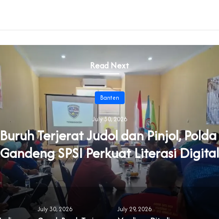
Read Next
Banten
July 30, 2026
uruh Terjerat Judol dan Pinjol, Pold
Gandeng SPSI Perkuat Literasi Digital
July 30, 2026
July 29, 2026