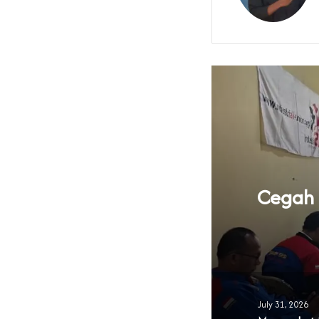
knya Tata Kelola
Cegah B
 Banten
July 31, 2026