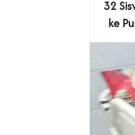
‎32 Si
ke P