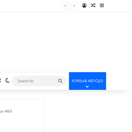
Log In
Random Article
Sidebar
Random Article
Switch skin
Search
POPULAR ARTICLES
for
nan MBG