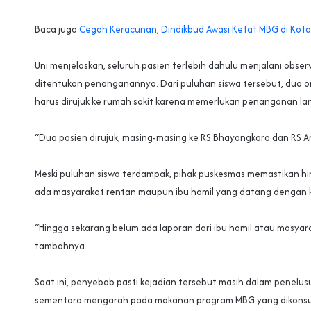
Baca juga
‎Cegah Keracunan, Dindikbud Awasi Ketat MBG di Kota 
‎Uni menjelaskan, seluruh pasien terlebih dahulu menjalani obse
ditentukan penanganannya. Dari puluhan siswa tersebut, dua o
harus dirujuk ke rumah sakit karena memerlukan penanganan lan
‎“Dua pasien dirujuk, masing-masing ke RS Bhayangkara dan RS Ar
‎Meski puluhan siswa terdampak, pihak puskesmas memastikan hi
ada masyarakat rentan maupun ibu hamil yang datang dengan 
‎“Hingga sekarang belum ada laporan dari ibu hamil atau masyar
tambahnya.
‎Saat ini, penyebab pasti kejadian tersebut masih dalam penelu
sementara mengarah pada makanan program MBG yang dikonsum