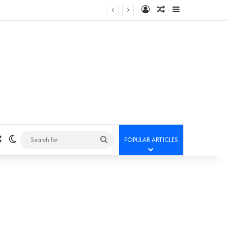
Log In
Random Article
Sidebar
Random Article
Switch skin
Search
POPULAR ARTICLES
for