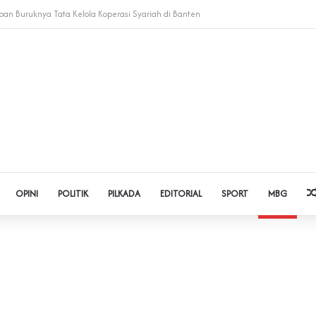
 Judol dan Pinjol, Polda Banten Gandeng SPSI Perkuat Literasi Digital
OPINI
POLITIK
PILKADA
EDITORIAL
SPORT
MBG