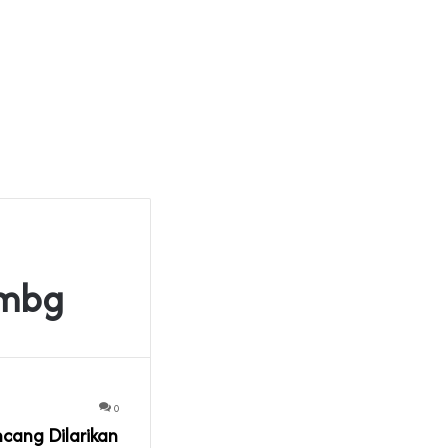
 mbg
0
ncang Dilarikan