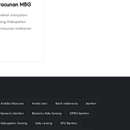
eracunan MBG
porkan menjalani
ang, Kabupaten
keracunan makanan
Andika Hazrumy
Andra Soni
Bank Indonesia
banten
bawaslu banten
Bawaslu Kota Serang
DPRD banten
Kabupaten Serang
kota serang
KPU Banten