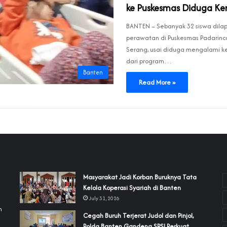
ke Puskesmas Diduga K
‎‎BANTEN – Sebanyak 32 siswa dila
perawatan di Puskesmas Padarinc
Serang, usai diduga mengalami 
dari program…
Banten
Read More »
‎Masyarakat Jadi Korban Buruknya Tata
Kelola Koperasi Syariah di Banten
July 31, 2026
h
Cegah Buruh Terjerat Judol dan Pinjol,
Polda Banten Gandeng SPSI Perkuat