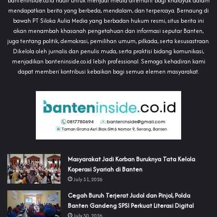
banteninside.co.id hadir untuk menjadi media alternatif bagi khalayak dalam
mendapatkan berita yang berbeda, mendalam, dan terpercaya. Bernaung di
bawah PT Siloka Aulia Media yang berbadan hukum resmi, situs berita ini
akan menambah khasanah pengetahuan dan informasi seputar Banten,
juga tentang politik, demokrasi, pemilihan umum, pilkada, serta kesusastraan.
Dikelola oleh jurnalis dan penulis muda, serta praktisi bidang komunikasi,
menjadikan banteninside.co.id lebih professional. Semoga kehadiran kami
dapat memberi kontribusi kebaikan bagi semua elemen masyarakat.
‎Masyarakat Jadi Korban Buruknya Tata Kelola
Koperasi Syariah di Banten
July 31, 2026
Cegah Buruh Terjerat Judol dan Pinjol, Polda
Banten Gandeng SPSI Perkuat Literasi Digital
July 30, 2026