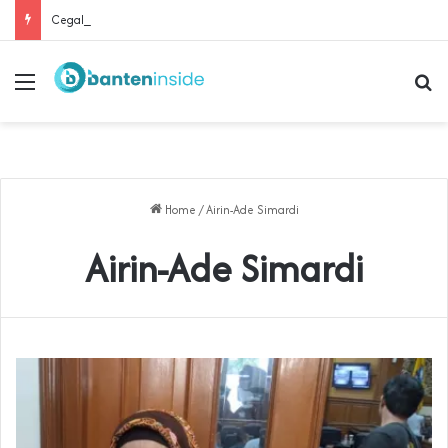
Cegah Buruh Terjerat Judol dan Pinjol, Polda Banten Gandeng SPSI Perkuat Literasi Digital
Menu
Se
Home
/
Airin-Ade Simardi
Airin-Ade Simardi