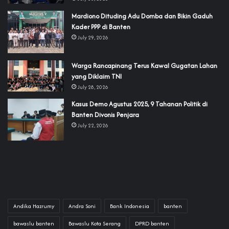
‎Mardiono Dituding Adu Domba dan Bikin Gaduh
Kader PPP di Banten
July 29, 2026
‎Warga Rancapinang Terus Kawal Gugatan Lahan
yang Diklaim TNI‎‎
July 28, 2026
‎Kasus Demo Agustus 2025, 9 Tahanan Politik di
Banten Divonis Penjara
July 22, 2026
Andika Hazrumy
Andra Soni
Bank Indonesia
banten
bawaslu banten
Bawaslu Kota Serang
DPRD banten