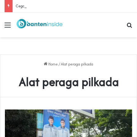
Cegah Buruh Terjerat Judol dan Pinjol, Polda Banten Gandeng SPSI Perkuat Literasi Digital
Menu
Se
Home
/
Alat peraga pilkada
Alat peraga pilkada