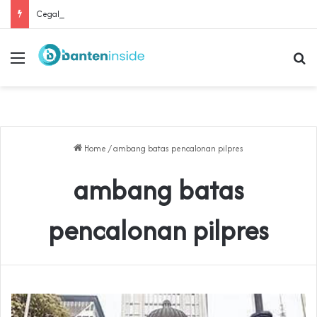
Cegah Buruh Terjerat Judol dan Pinjol, Polda Banten Gandeng SPSI Perkuat Literasi Digital
Menu
Se
Home
/
ambang batas pencalonan pilpres
ambang batas
pencalonan pilpres