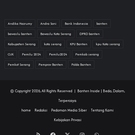
Andika Hazrumy
Andra Soni
Bank Indonesia
banten
bawaslu banten
Bawaslu Kota Serang
DPRD banten
Kabupaten Serang
kota serang
KPU Banten
kpu Kota serang
OJK
Pemilu 2024
Pemilu2024
Pemkab serang
Pemkot Serang
Pemprov Banten
Polda Banten
© Copyright 2026, All Rights Reserved |
Banten Inside
| Beda, Dalam,
Terpercaya.
home
Redaksi
Pedoman Media Siber
Tentang Kami
Kebijakan Privasi
RSS
Facebook
X
Instagram
WhatsApp