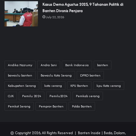
‎Kasus Demo Agustus 2025, 9 Tahanan Politik di
Banten Divonis Penjara
July 22, 2026
Andika Hazrumy
Andra Soni
Bank Indonesia
banten
bawaslu banten
Bawaslu Kota Serang
DPRD banten
Kabupaten Serang
kota serang
KPU Banten
kpu Kota serang
OJK
Pemilu 2024
Pemilu2024
Pemkab serang
Pemkot Serang
Pemprov Banten
Polda Banten
© Copyright 2026, All Rights Reserved |
Banten Inside
| Beda, Dalam,