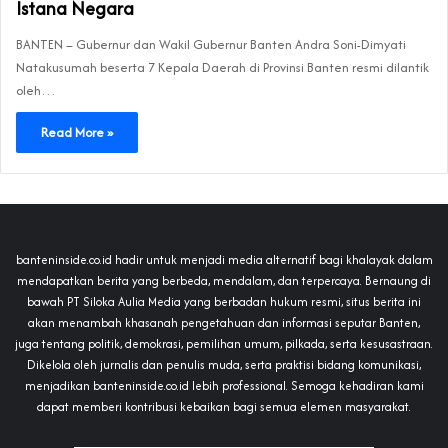
Istana Negara
BANTEN – Gubernur dan Wakil Gubernur Banten Andra Soni-Dimyati
Natakusumah beserta 7 Kepala Daerah di Provinsi Banten resmi dilantik
oleh…
Read More »
banteninside.co.id hadir untuk menjadi media alternatif bagi khalayak dalam
mendapatkan berita yang berbeda, mendalam, dan terpercaya. Bernaung di
bawah PT Siloka Aulia Media yang berbadan hukum resmi, situs berita ini
akan menambah khasanah pengetahuan dan informasi seputar Banten,
juga tentang politik, demokrasi, pemilihan umum, pilkada, serta kesusastraan.
Dikelola oleh jurnalis dan penulis muda, serta praktisi bidang komunikasi,
menjadikan banteninside.co.id lebih professional. Semoga kehadiran kami
dapat memberi kontribusi kebaikan bagi semua elemen masyarakat.