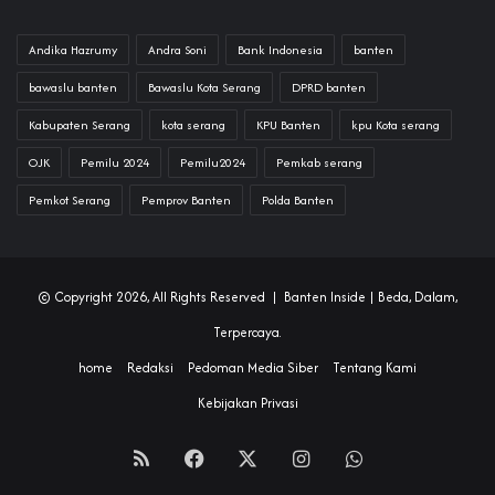
Andika Hazrumy
Andra Soni
Bank Indonesia
banten
bawaslu banten
Bawaslu Kota Serang
DPRD banten
Kabupaten Serang
kota serang
KPU Banten
kpu Kota serang
OJK
Pemilu 2024
Pemilu2024
Pemkab serang
Pemkot Serang
Pemprov Banten
Polda Banten
© Copyright 2026, All Rights Reserved |
Banten Inside
| Beda, Dalam,
Terpercaya.
home
Redaksi
Pedoman Media Siber
Tentang Kami
Kebijakan Privasi
RSS
Facebook
X
Instagram
WhatsApp