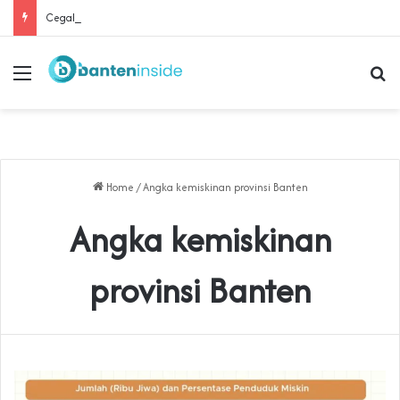
Cegah Buruh Terjerat Judol dan Pinjol, Polda Banten Gandeng SPSI Perkuat Literasi Digital
Menu
Se
Home
/
Angka kemiskinan provinsi Banten
Angka kemiskinan
provinsi Banten