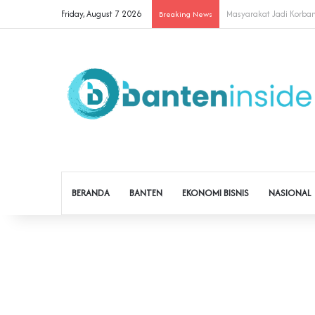
Friday, August 7 2026
Cegah Buruh Terjerat Ju
Breaking News
BERANDA
BANTEN
EKONOMI BISNIS
NASIONAL