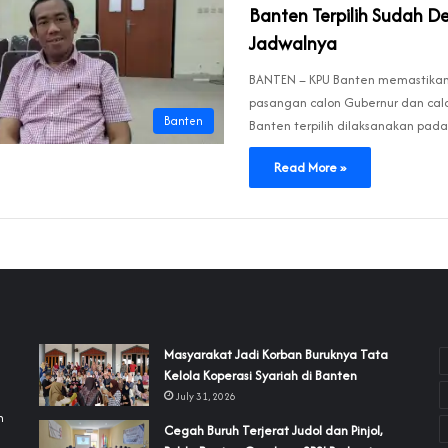
Banten Terpilih Sudah Dek
Jadwalnya
BANTEN – KPU Banten memastika
pasangan calon Gubernur dan cal
Banten
Banten terpilih dilaksanakan pad
Read More »
‎Masyarakat Jadi Korban Buruknya Tata
Kelola Koperasi Syariah di Banten
July 31, 2026
h
Cegah Buruh Terjerat Judol dan Pinjol,