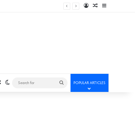
Log In
Random Article
Sidebar
Random Article
Switch skin
Search
POPULAR ARTICLES
for