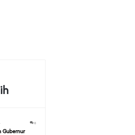
ih
4
0
n Gubernur