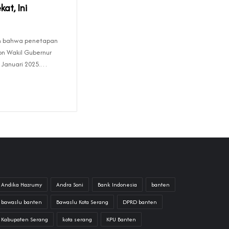
at, Ini
n bahwa penetapan
on Wakil Gubernur
a Januari 2025.…
Andika Hazrumy
Andra Soni
Bank Indonesia
banten
bawaslu banten
Bawaslu Kota Serang
DPRD banten
Kabupaten Serang
kota serang
KPU Banten