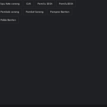
kpu Kota serang
OJK
Pemilu 2024
Pemilu2024
Pemkab serang
Pemkot Serang
Pemprov Banten
Polda Banten