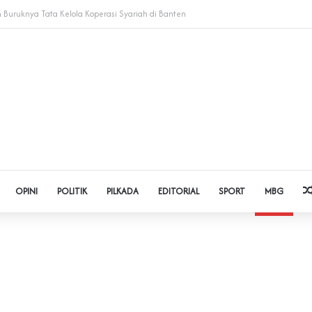
dol dan Pinjol, Polda Banten Gandeng SPSI Perkuat Literasi Digital
OPINI
POLITIK
PILKADA
EDITORIAL
SPORT
MBG