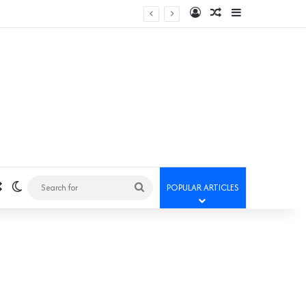
Log In
Random Article
Sidebar
Random Article
Switch skin
Search
POPULAR ARTICLES
for