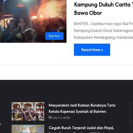
Kampung Dukuh Carita Ta
Bawa Obor
BANTEN – Sambut hari raya Idul Fit
Kampung Dukuh, Desa Sukanagara
Banten
Kabupaten Pandeglang, melakuka
Read More »
‎Masyarakat Jadi Korban Buruknya Tata
Kelola Koperasi Syariah di Banten
July 31, 2026
h
Cegah Buruh Terjerat Judol dan Pinjol,