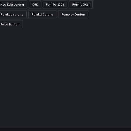
kpu Kota serang
OJK
Pemilu 2024
Pemilu2024
Pemkab serang
Pemkot Serang
Pemprov Banten
Polda Banten