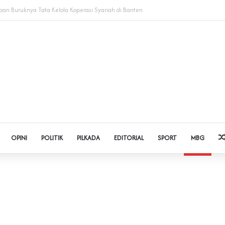
 Judol dan Pinjol, Polda Banten Gandeng SPSI Perkuat Literasi Digital
OPINI
POLITIK
PILKADA
EDITORIAL
SPORT
MBG