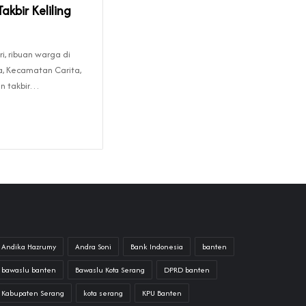
kbir Keliling
ri, ribuan warga di
, Kecamatan Carita,
n takbir…
Andika Hazrumy
Andra Soni
Bank Indonesia
banten
bawaslu banten
Bawaslu Kota Serang
DPRD banten
Kabupaten Serang
kota serang
KPU Banten