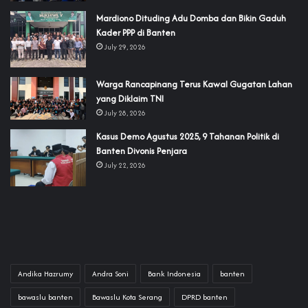
‎Mardiono Dituding Adu Domba dan Bikin Gaduh
Kader PPP di Banten
July 29, 2026
‎Warga Rancapinang Terus Kawal Gugatan Lahan
yang Diklaim TNI‎‎
July 28, 2026
‎Kasus Demo Agustus 2025, 9 Tahanan Politik di
Banten Divonis Penjara
July 22, 2026
Andika Hazrumy
Andra Soni
Bank Indonesia
banten
bawaslu banten
Bawaslu Kota Serang
DPRD banten