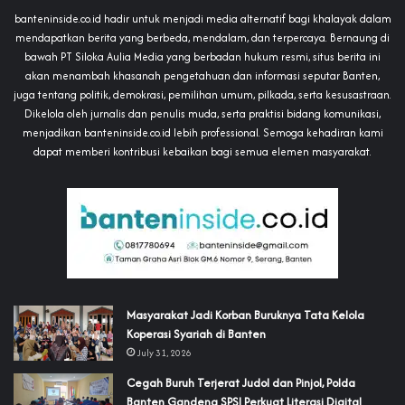
banteninside.co.id hadir untuk menjadi media alternatif bagi khalayak dalam
mendapatkan berita yang berbeda, mendalam, dan terpercaya. Bernaung di
bawah PT Siloka Aulia Media yang berbadan hukum resmi, situs berita ini
akan menambah khasanah pengetahuan dan informasi seputar Banten,
juga tentang politik, demokrasi, pemilihan umum, pilkada, serta kesusastraan.
Dikelola oleh jurnalis dan penulis muda, serta praktisi bidang komunikasi,
menjadikan banteninside.co.id lebih professional. Semoga kehadiran kami
dapat memberi kontribusi kebaikan bagi semua elemen masyarakat.
‎Masyarakat Jadi Korban Buruknya Tata Kelola
Koperasi Syariah di Banten
July 31, 2026
Cegah Buruh Terjerat Judol dan Pinjol, Polda
Banten Gandeng SPSI Perkuat Literasi Digital