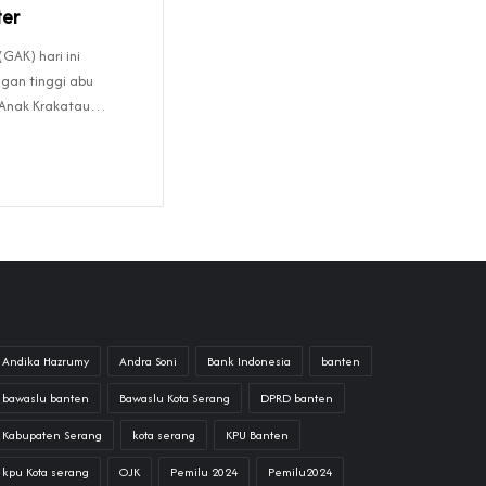
ter
AK) hari ini
ngan tinggi abu
g Anak Krakatau…
Andika Hazrumy
Andra Soni
Bank Indonesia
banten
bawaslu banten
Bawaslu Kota Serang
DPRD banten
Kabupaten Serang
kota serang
KPU Banten
kpu Kota serang
OJK
Pemilu 2024
Pemilu2024