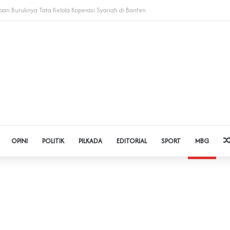
 Judol dan Pinjol, Polda Banten Gandeng SPSI Perkuat Literasi Digital
OPINI
POLITIK
PILKADA
EDITORIAL
SPORT
MBG