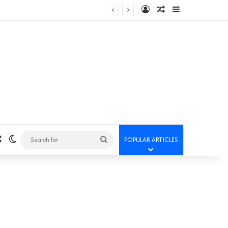
Log In
Random Article
Sidebar
Random Article
Switch skin
Search
POPULAR ARTICLES
for