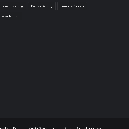
Pemkab serang
Pemkot Serang
Pemprov Banten
Polda Banten
edaksi
Pedoman Media Siber
Tentang Kami
Kebijakan Privasi