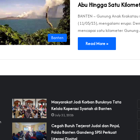
Abu Hingga Satu Kilome
BANTEN – Gunung Anak Krakatau (G
(11/05/23), mengalami erupsi. De
mencapai satu kilometer. Gunun
Banten
Read More »
‎Masyarakat Jadi Korban Buruknya Tata
Kelola Koperasi Syariah di Banten
July 31, 2026
h
Cegah Buruh Terjerat Judol dan Pinjol,
Polda Banten Gandeng SPSI Perkuat
a
Literasi Digital