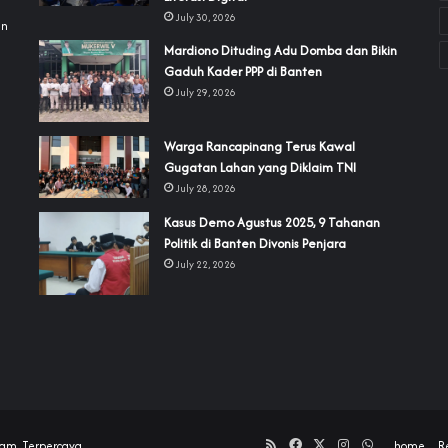
July 30, 2026
an
‎Mardiono Dituding Adu Domba dan Bikin
Gaduh Kader PPP di Banten
July 29, 2026
‎Warga Rancapinang Terus Kawal
Gugatan Lahan yang Diklaim TNI‎‎
July 28, 2026
‎Kasus Demo Agustus 2025, 9 Tahanan
Politik di Banten Divonis Penjara
July 22, 2026
RSS
Facebook
X
Instagram
WhatsApp
am, Terpercaya.
home
R