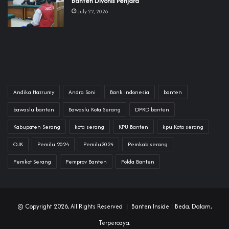
Banten Divonis Penjara
July 22, 2026
Andika Hazrumy
Andra Soni
Bank Indonesia
banten
bawaslu banten
Bawaslu Kota Serang
DPRD banten
Kabupaten Serang
kota serang
KPU Banten
kpu Kota serang
OJK
Pemilu 2024
Pemilu2024
Pemkab serang
Pemkot Serang
Pemprov Banten
Polda Banten
© Copyright 2026, All Rights Reserved |
Banten Inside
| Beda, Dalam,
Terpercaya.