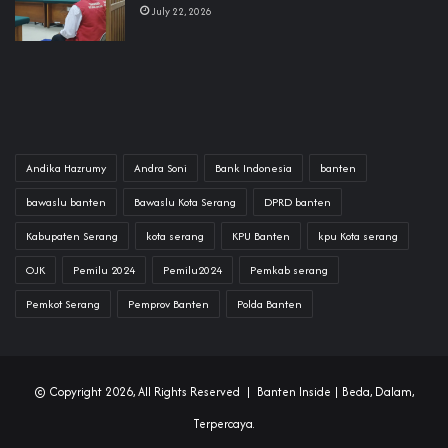
July 22, 2026
Andika Hazrumy
Andra Soni
Bank Indonesia
banten
bawaslu banten
Bawaslu Kota Serang
DPRD banten
Kabupaten Serang
kota serang
KPU Banten
kpu Kota serang
OJK
Pemilu 2024
Pemilu2024
Pemkab serang
Pemkot Serang
Pemprov Banten
Polda Banten
© Copyright 2026, All Rights Reserved |
Banten Inside
| Beda, Dalam,
Terpercaya.