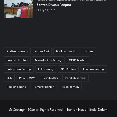
Banten Divonis Penjara
July 22, 2026
Andika Hazrumy
Andra Soni
Bank Indonesia
banten
bawaslu banten
Bawaslu Kota Serang
DPRD banten
Kabupaten Serang
kota serang
KPU Banten
kpu Kota serang
OJK
Pemilu 2024
Pemilu2024
Pemkab serang
Pemkot Serang
Pemprov Banten
Polda Banten
© Copyright 2026, All Rights Reserved |
Banten Inside
| Beda, Dalam,