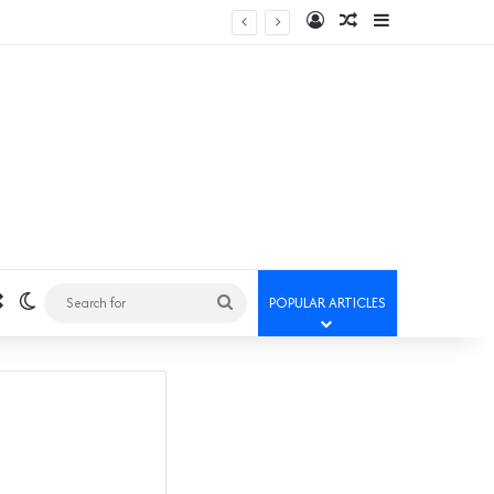
Log In
Random Article
Sidebar
Random Article
Switch skin
Search
POPULAR ARTICLES
for