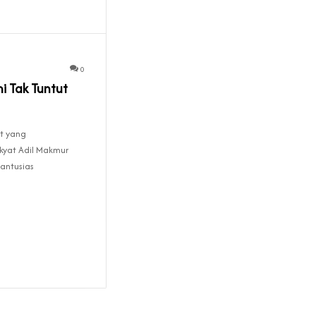
0
i Tak Tuntut
t yang
yat Adil Makmur
 antusias