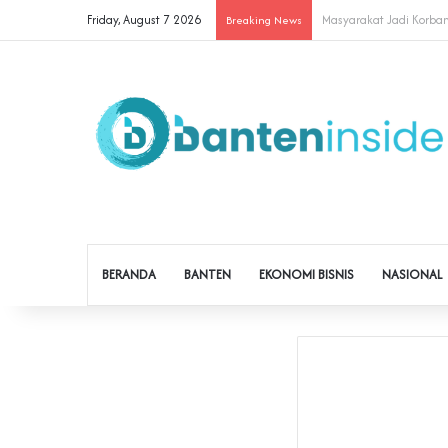
Friday, August 7 2026
Cegah Buruh Terjerat Ju
Breaking News
BERANDA
BANTEN
EKONOMI BISNIS
NASIONAL