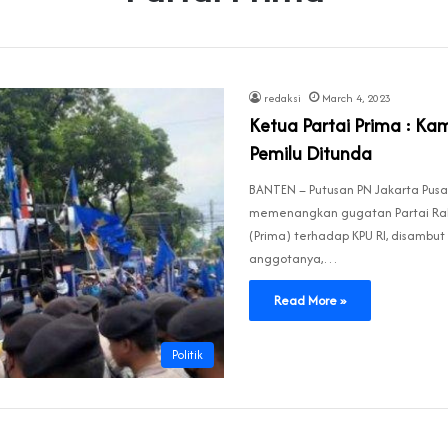
redaksi
March 4, 2023
Ketua Partai Prima : Kam
Pemilu Ditunda
BANTEN – Putusan PN Jakarta Pusa
memenangkan gugatan Partai Rak
(Prima) terhadap KPU RI, disambut
anggotanya,…
Read More »
Politik