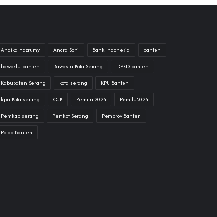
Andika Hazrumy
Andra Soni
Bank Indonesia
banten
bawaslu banten
Bawaslu Kota Serang
DPRD banten
Kabupaten Serang
kota serang
KPU Banten
kpu Kota serang
OJK
Pemilu 2024
Pemilu2024
Pemkab serang
Pemkot Serang
Pemprov Banten
Polda Banten