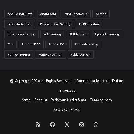
Andika Hazrumy
Andra Soni
Bank Indonesia
banten
bawaslu banten
Bawaslu Kota Serang
DPRD banten
Kabupaten Serang
kota serang
KPU Banten
kpu Kota serang
OJK
Pemilu 2024
Pemilu2024
Pemkab serang
Pemkot Serang
Pemprov Banten
Polda Banten
© Copyright 2026, All Rights Reserved |
Banten Inside
| Beda, Dalam,
Terpercaya.
home
Redaksi
Pedoman Media Siber
Tentang Kami
Kebijakan Privasi
RSS
Facebook
X
Instagram
WhatsApp