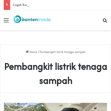
Cegah Buruh Terjerat Judol dan Pinjol, Polda Banten Gandeng SPSI Perkuat Literasi Digital
Menu
Se
Home
/
Pembangkit listrik tenaga sampah
Pembangkit listrik tenaga
sampah