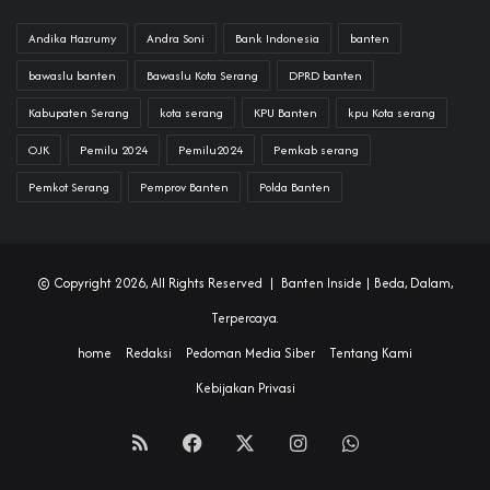
Andika Hazrumy
Andra Soni
Bank Indonesia
banten
bawaslu banten
Bawaslu Kota Serang
DPRD banten
Kabupaten Serang
kota serang
KPU Banten
kpu Kota serang
OJK
Pemilu 2024
Pemilu2024
Pemkab serang
Pemkot Serang
Pemprov Banten
Polda Banten
© Copyright 2026, All Rights Reserved |
Banten Inside
| Beda, Dalam,
Terpercaya.
home
Redaksi
Pedoman Media Siber
Tentang Kami
Kebijakan Privasi
RSS
Facebook
X
Instagram
WhatsApp