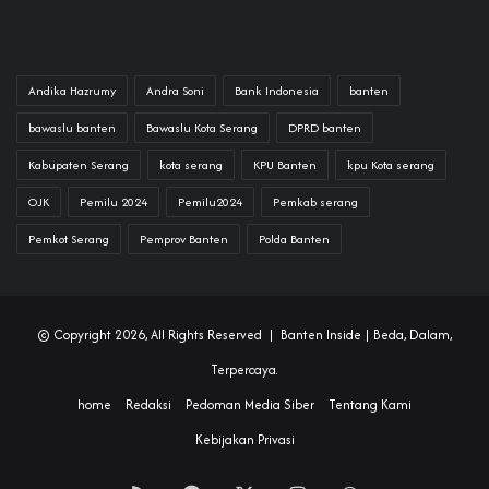
Andika Hazrumy
Andra Soni
Bank Indonesia
banten
bawaslu banten
Bawaslu Kota Serang
DPRD banten
Kabupaten Serang
kota serang
KPU Banten
kpu Kota serang
OJK
Pemilu 2024
Pemilu2024
Pemkab serang
Pemkot Serang
Pemprov Banten
Polda Banten
© Copyright 2026, All Rights Reserved |
Banten Inside
| Beda, Dalam,
Terpercaya.
home
Redaksi
Pedoman Media Siber
Tentang Kami
Kebijakan Privasi