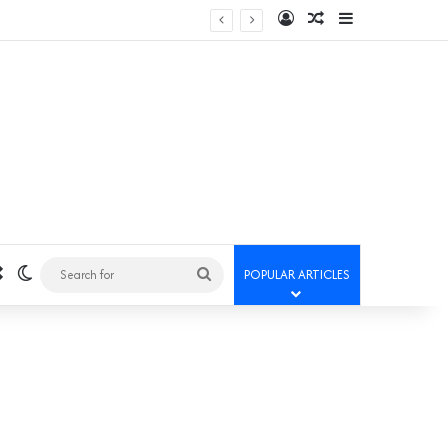
Log In
Random Article
Sidebar
Random Article
Switch skin
Search
POPULAR ARTICLES
for