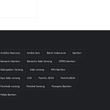
Andika Hazrumy
Andra Soni
Bank Indonesia
banten
bawaslu banten
Bawaslu Kota Serang
DPRD banten
Kabupaten Serang
kota serang
KPU Banten
kpu Kota serang
OJK
Pemilu 2024
Pemilu2024
Pemkab serang
Pemkot Serang
Pemprov Banten
Polda Banten