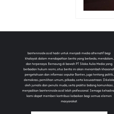
banteninside.co.id hadir untuk menjadi media alternatif bagi
khalayak dalam mendapatkan berita yang berbeda, mendalam,
dan terpercaya. Bernaung di bawah PT Siloka Aulia Media yang
berbadan hukum resmi, situs berita ini akan menambah khasana
pengetahuan dan informasi seputar Banten, juga tentang politik,
demokrasi, pemilihan umum, pilkada, serta kesusastraan. Dikelol
oleh jurnalis dan penulis muda, serta praktisi bidang komunikasi,
menjadikan banteninside.co.id lebih professional. Semoga kehadir
kami dapat memberi kontribusi kebaikan bagi semua elemen
masyarakat.