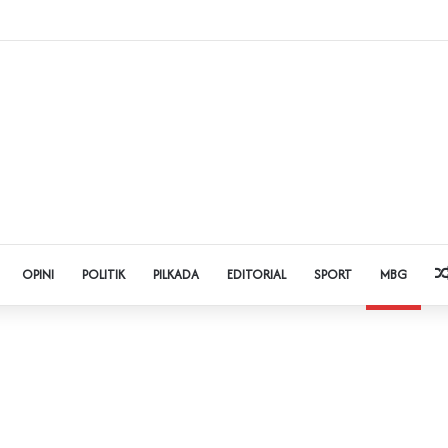
Judol dan Pinjol, Polda Banten Gandeng SPSI Perkuat Literasi Digital
OPINI
POLITIK
PILKADA
EDITORIAL
SPORT
MBG