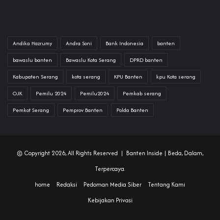
Andika Hazrumy
Andra Soni
Bank Indonesia
banten
bawaslu banten
Bawaslu Kota Serang
DPRD banten
Kabupaten Serang
kota serang
KPU Banten
kpu Kota serang
OJK
Pemilu 2024
Pemilu2024
Pemkab serang
Pemkot Serang
Pemprov Banten
Polda Banten
© Copyright 2026, All Rights Reserved |
Banten Inside
| Beda, Dalam,
Terpercaya.
home
Redaksi
Pedoman Media Siber
Tentang Kami
Kebijakan Privasi