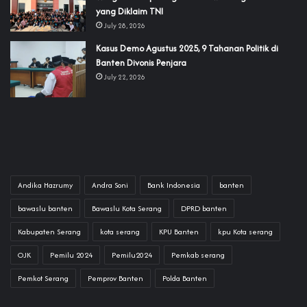
yang Diklaim TNI‎‎
July 28, 2026
‎Kasus Demo Agustus 2025, 9 Tahanan Politik di
Banten Divonis Penjara
July 22, 2026
Andika Hazrumy
Andra Soni
Bank Indonesia
banten
bawaslu banten
Bawaslu Kota Serang
DPRD banten
Kabupaten Serang
kota serang
KPU Banten
kpu Kota serang
OJK
Pemilu 2024
Pemilu2024
Pemkab serang
Pemkot Serang
Pemprov Banten
Polda Banten