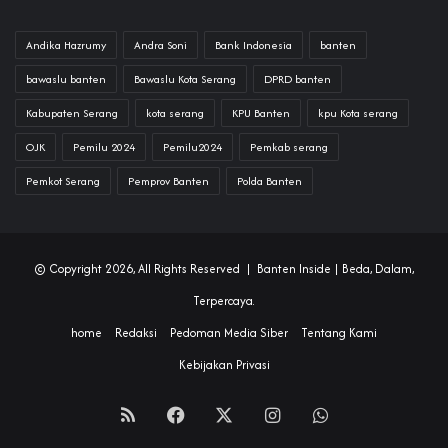
Andika Hazrumy
Andra Soni
Bank Indonesia
banten
bawaslu banten
Bawaslu Kota Serang
DPRD banten
Kabupaten Serang
kota serang
KPU Banten
kpu Kota serang
OJK
Pemilu 2024
Pemilu2024
Pemkab serang
Pemkot Serang
Pemprov Banten
Polda Banten
© Copyright 2026, All Rights Reserved |
Banten Inside
| Beda, Dalam,
Terpercaya.
home
Redaksi
Pedoman Media Siber
Tentang Kami
Kebijakan Privasi
RSS
Facebook
X
Instagram
WhatsApp