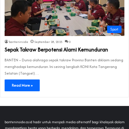
Sport
banteninside
September 28, 2025
0
Sepak Takraw Berpotensi Alami Kemunduran
BANTEN – Dunia olahraga sepak takraw Provinsi Banten diklaim sedang
menghadapi kemunduran. Ini seiring langkah KONI Kota Tangerang
Selatan (Tangsel)…
Read More »
banteninside.co.id hadir untuk menjadi media alternatif bagi khalayak dalam
mendapatkan berita yang berbeda, mendalam, dan terpercaya. Bernaung di