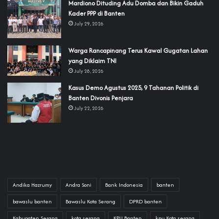
‎Mardiono Dituding Adu Domba dan Bikin Gaduh
Kader PPP di Banten
July 29, 2026
‎Warga Rancapinang Terus Kawal Gugatan Lahan
yang Diklaim TNI‎‎
July 28, 2026
‎Kasus Demo Agustus 2025, 9 Tahanan Politik di
Banten Divonis Penjara
July 22, 2026
Andika Hazrumy
Andra Soni
Bank Indonesia
banten
bawaslu banten
Bawaslu Kota Serang
DPRD banten
Kabupaten Serang
kota serang
KPU Banten
kpu Kota serang