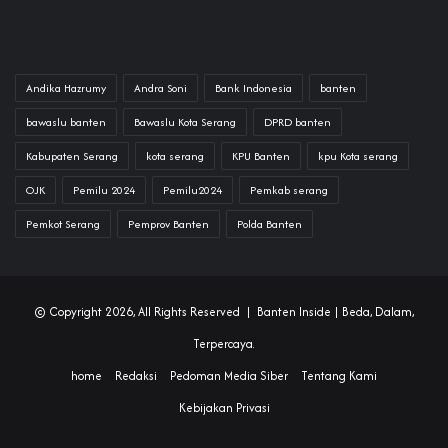
Andika Hazrumy
Andra Soni
Bank Indonesia
banten
bawaslu banten
Bawaslu Kota Serang
DPRD banten
Kabupaten Serang
kota serang
KPU Banten
kpu Kota serang
OJK
Pemilu 2024
Pemilu2024
Pemkab serang
Pemkot Serang
Pemprov Banten
Polda Banten
© Copyright 2026, All Rights Reserved |
Banten Inside
| Beda, Dalam,
Terpercaya.
home
Redaksi
Pedoman Media Siber
Tentang Kami
Kebijakan Privasi