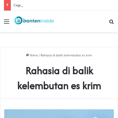
Cegah Buruh Terjerat Judol dan Pinjol, Polda Banten Gandeng SPSI Perkuat Literasi Digital
Menu
Se
Home
/
Rahasia di balik kelembutan es krim
Rahasia di balik
kelembutan es krim