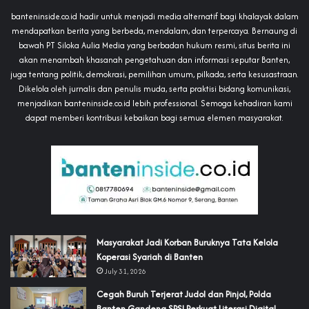
banteninside.co.id hadir untuk menjadi media alternatif bagi khalayak dalam
mendapatkan berita yang berbeda, mendalam, dan terpercaya. Bernaung di
bawah PT Siloka Aulia Media yang berbadan hukum resmi, situs berita ini
akan menambah khasanah pengetahuan dan informasi seputar Banten,
juga tentang politik, demokrasi, pemilihan umum, pilkada, serta kesusastraan.
Dikelola oleh jurnalis dan penulis muda, serta praktisi bidang komunikasi,
menjadikan banteninside.co.id lebih professional. Semoga kehadiran kami
dapat memberi kontribusi kebaikan bagi semua elemen masyarakat.
‎Masyarakat Jadi Korban Buruknya Tata Kelola
Koperasi Syariah di Banten
July 31, 2026
Cegah Buruh Terjerat Judol dan Pinjol, Polda
Banten Gandeng SPSI Perkuat Literasi Digital