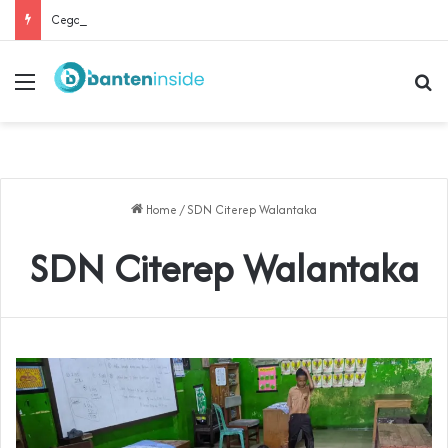
Cegah Buruh Terjerat Judol dan Pinjol, Polda Banten Gandeng SPSI Perkuat Literasi Digital
Menu
Se
Home
/
SDN Citerep Walantaka
SDN Citerep Walantaka