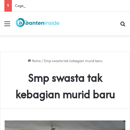
Cegah Buruh Terjerat Judol dan Pinjol, Polda Banten Gandeng SPSI Perkuat Literasi Digital
Menu
Se
Home
/
Smp swasta tak kebagian murid baru
Smp swasta tak
kebagian murid baru